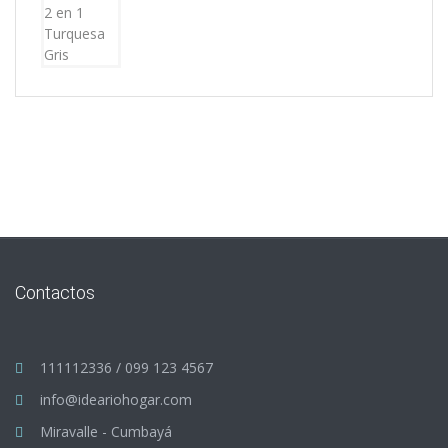
Contactos
111112336 / 099 123 4567
info@ideariohogar.com
Miravalle - Cumbayá