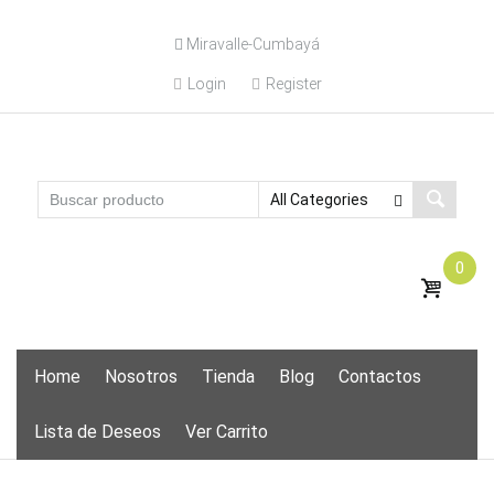
Skip
Miravalle-Cumbayá
to
content
Login
Register
0
Skip
Home
Nosotros
Tienda
Blog
Contactos
to
content
Lista de Deseos
Ver Carrito