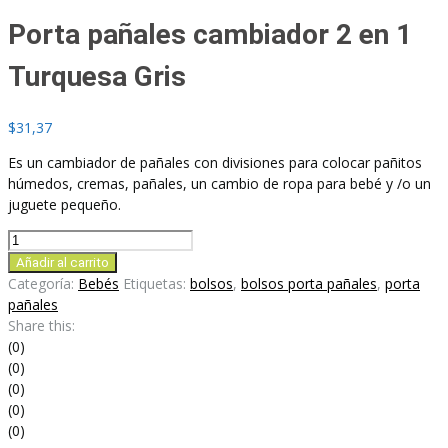
Porta pañales cambiador 2 en 1
Turquesa Gris
$
31,37
Es un cambiador de pañales con divisiones para colocar pañitos
húmedos, cremas, pañales, un cambio de ropa para bebé y /o un
juguete pequeño.
Porta
pañales
Añadir al carrito
cambiador
Categoría:
Bebés
Etiquetas:
bolsos
,
bolsos porta pañales
,
porta
2
pañales
en
Share this:
1
(0)
Turquesa
(0)
Gris
(0)
cantidad
(0)
(0)