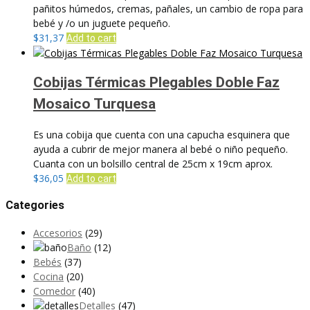
pañitos húmedos, cremas, pañales, un cambio de ropa para
bebé y /o un juguete pequeño.
$
31,37
Add to cart
Cobijas Térmicas Plegables Doble Faz
Mosaico Turquesa
Es una cobija que cuenta con una capucha esquinera que
ayuda a cubrir de mejor manera al bebé o niño pequeño.
Cuanta con un bolsillo central de 25cm x 19cm aprox.
$
36,05
Add to cart
Categories
Accesorios
(29)
Baño
(12)
Bebés
(37)
Cocina
(20)
Comedor
(40)
Detalles
(47)