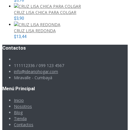
$
5,70
CRUZ LISA CHICA PARA COLGAR
$
3,90
CRUZ LISA REDONDA
$
13,44
Contactos
111112336 / 099 123 4567
info@ideariohogar.com
Miravalle - Cumbayá
Menú Principal
Inicio
Nosotros
Blog
Tienda
Contactos