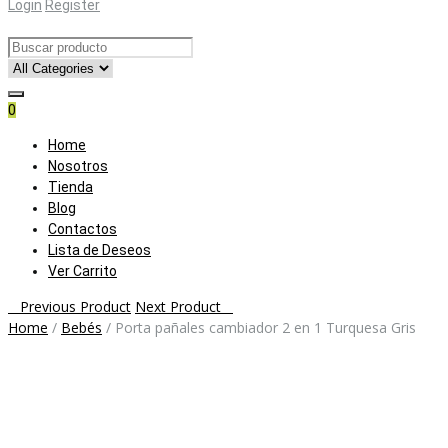
Login
Register
0
Skip
Home
to
Nosotros
content
Tienda
Blog
Contactos
Lista de Deseos
Ver Carrito
Post
Previous Product
Next Product
Home
/
Bebés
/
Porta pañales cambiador 2 en 1 Turquesa Gris
navigation