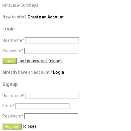
Skip
Miravalle-Cumbayá
to
New to site?
Create an Account
content
Login
Username
*
Password
*
Lost password?
(close)
Already have an account?
Login
Signup
Username
*
Email
*
Password
*
(close)