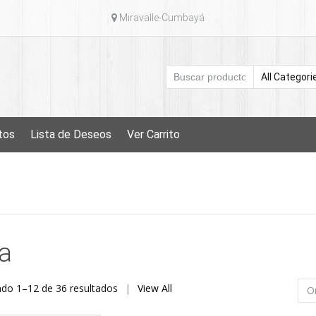
Miravalle-Cumbayá
tos
Lista de Deseos
Ver Carrito
a
Ordenado
do 1–12 de 36 resultados
View All
por