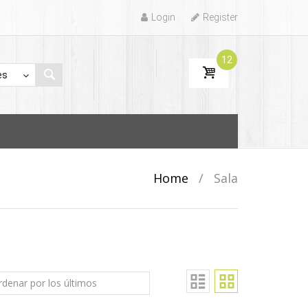
Login
Register
12
Home
/
Sala
$
204,71