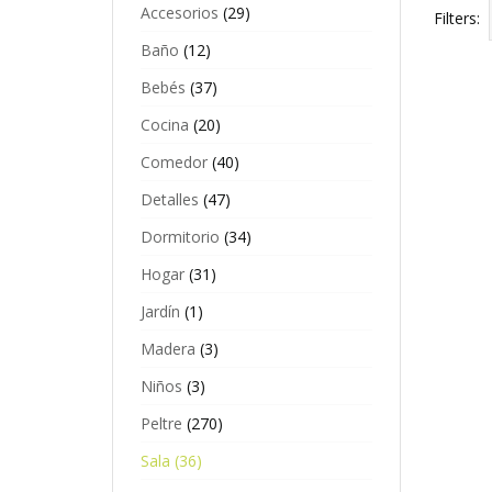
Accesorios
(29)
Filters:
Baño
(12)
Bebés
(37)
Cocina
(20)
Comedor
(40)
Detalles
(47)
Dormitorio
(34)
Hogar
(31)
Jardín
(1)
Madera
(3)
P
Niños
(3)
$
Es
Peltre
(270)
p
ti
Sala
(36)
mú
va