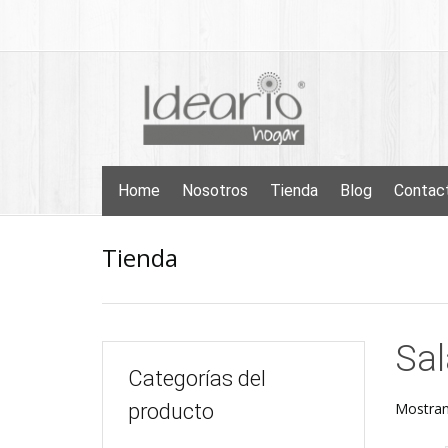
Skip
to
content
Skip
Home
Nosotros
Tienda
Blog
Contac
to
content
Tienda
Sal
Categorías del
producto
Mostran