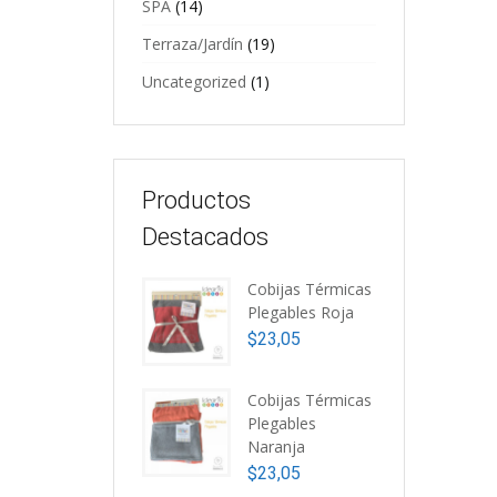
SPA
(14)
L
o
Terraza/Jardín
(19)
s
p
Uncategorized
(1)
el
e
la
p
d
p
Productos
Destacados
Cobijas Térmicas
B
Plegables Roja
$
$
23,05
Cobijas Térmicas
Plegables
Naranja
$
23,05