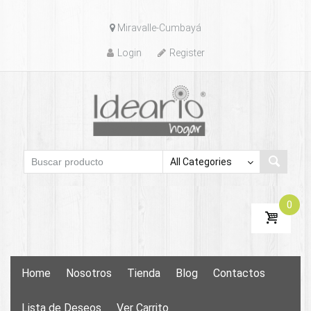
Skip
Miravalle-Cumbayá
to
content
Login
Register
0
Skip
Home
Nosotros
Tienda
Blog
Contactos
to
content
Lista de Deseos
Ver Carrito