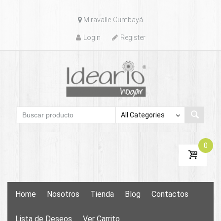
Skip
Miravalle-Cumbayá
to
content
Login
Register
0
Skip
Home
Nosotros
Tienda
Blog
Contactos
to
content
Lista de Deseos
Ver Carrito