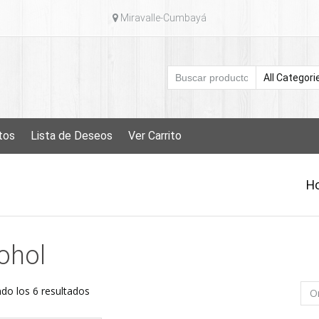
Miravalle-Cumbayá
tos
Lista de Deseos
Ver Carrito
H
ohol
Ordenado
do los 6 resultados
por