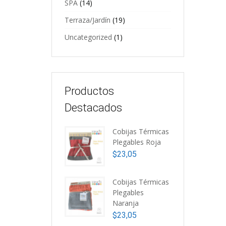
SPA
(14)
Terraza/Jardín
(19)
Uncategorized
(1)
Productos
Destacados
Cobijas Térmicas
Plegables Roja
$
23,05
A
d
Cobijas Térmicas
A
Plegables
$
Naranja
$
23,05