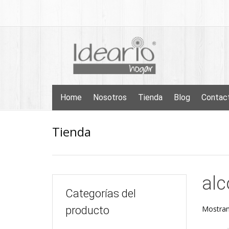
Skip
to
content
Skip
Home
Nosotros
Tienda
Blog
Contac
to
content
Tienda
alc
Categorías del
producto
Mostran