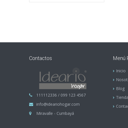
Contactos
Menú P
Inicio
Nosot
Blog
111112336 / 099 123 4567
Tiend
info@ideariohogar.com
Conta
Miravalle - Cumbayá