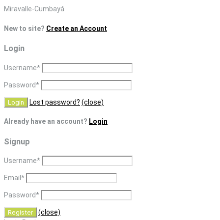
Skip
Miravalle-Cumbayá
to
New to site?
Create an Account
content
Login
Username
*
Password
*
Lost password?
(close)
Already have an account?
Login
Signup
Username
*
Email
*
Password
*
(close)