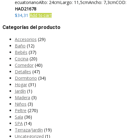
ecuatorianoAlto: 24cmLargo: 11,5cmAncho: 7,3cmCOD:
HAD21678
$
34,31
Add to cart
Categorías del producto
Accesorios
(29)
Baño
(12)
Bebés
(37)
Cocina
(20)
Comedor
(40)
Detalles
(47)
Dormitorio
(34)
Hogar
(31)
Jardín
(1)
Madera
(3)
Niños
(3)
Peltre
(270)
Sala
(36)
SPA
(14)
Terraza/Jardín
(19)
Uncategorized
(1)