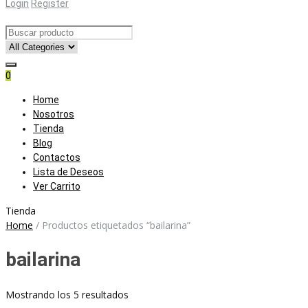
Login
Register
0
Skip
Home
to
Nosotros
content
Tienda
Blog
Contactos
Lista de Deseos
Ver Carrito
Tienda
Home
/
Productos etiquetados “bailarina”
bailarina
Ordenado
Mostrando los 5 resultados