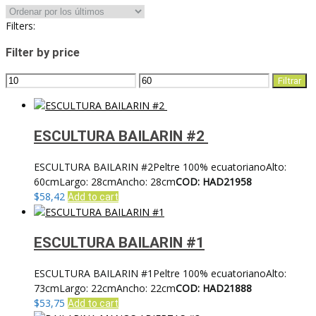
por
los
Filters:
últimos
Filter by price
Precio
Precio
Filtrar
mínimo
máximo
ESCULTURA BAILARIN #2
ESCULTURA BAILARIN #2Peltre 100% ecuatorianoAlto:
60cmLargo: 28cmAncho: 28cm
COD: HAD21958
$
58,42
Add to cart
ESCULTURA BAILARIN #1
ESCULTURA BAILARIN #1Peltre 100% ecuatorianoAlto:
73cmLargo: 22cmAncho: 22cm
COD: HAD21888
$
53,75
Add to cart