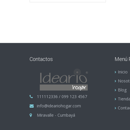
Contactos
Menú P
Inicio
Nosot
Blog
111112336 / 099 123 4567
Tiend
info@ideariohogar.com
Conta
Miravalle - Cumbayá