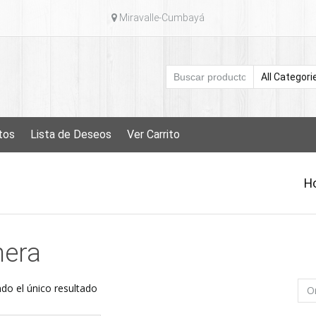
Miravalle-Cumbayá
tos
Lista de Deseos
Ver Carrito
H
nera
do el único resultado