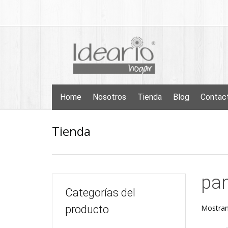
Skip
to
content
Skip
Home
Nosotros
Tienda
Blog
Contac
to
content
Tienda
pa
Categorías del
producto
Mostran