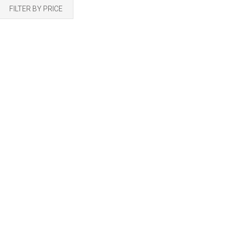
FILTER BY PRICE
ANERA REDONDA
Add to cart
ON HUECOS
26,73