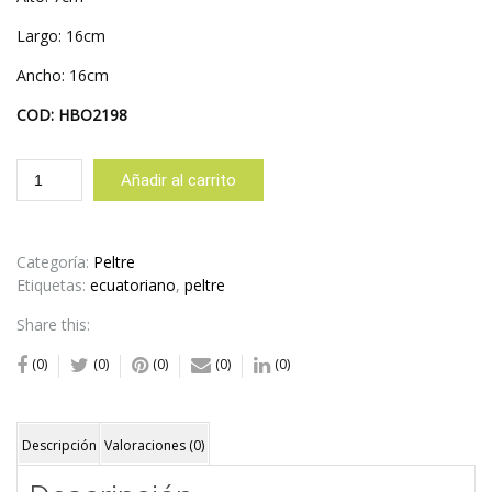
Largo: 16cm
Ancho: 16cm
COD: HBO2198
BOMBONERA
Añadir al carrito
CUADRADA
BORDE
RECTANGULAR
cantidad
Categoría:
Peltre
Etiquetas:
ecuatoriano
,
peltre
Share this:
(0)
(0)
(0)
(0)
(0)
Descripción
Valoraciones (0)