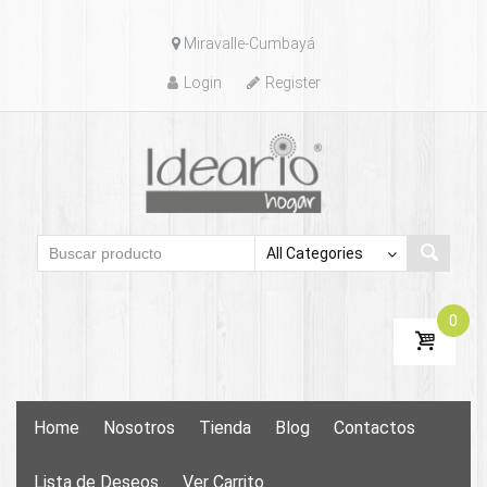
Skip
Miravalle-Cumbayá
to
content
Login
Register
0
Skip
Home
Nosotros
Tienda
Blog
Contactos
to
content
Lista de Deseos
Ver Carrito