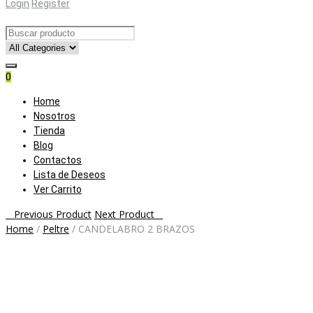
Login
Register
0
Skip
Home
to
Nosotros
content
Tienda
Blog
Contactos
Lista de Deseos
Ver Carrito
Post
Previous Product
Next Product
Home
/
Peltre
/
CANDELABRO 2 BRAZOS
navigation