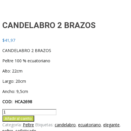
CANDELABRO 2 BRAZOS
$
41,97
CANDELABRO 2 BRAZOS
Peltre 100 % ecuatoriano
Alto: 22cm
Largo: 20cm
Ancho: 9,5cm
COD: HCA2698
CANDELABRO
2
Añadir al carrito
BRAZOS
Categoría:
Peltre
Etiquetas:
candelabro
,
ecuatoriano
,
elegante
,
cantidad
peltre
,
sofisticado