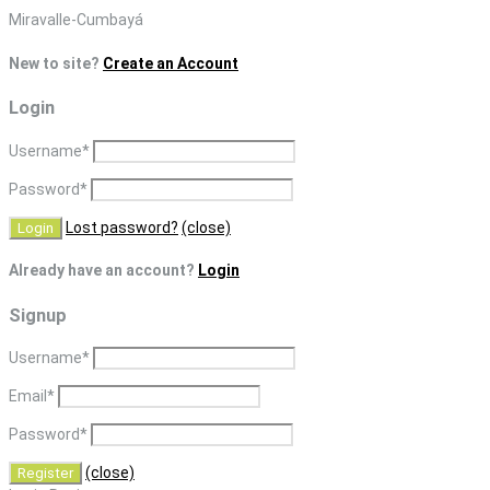
Skip
Miravalle-Cumbayá
to
New to site?
Create an Account
content
Login
Username
*
Password
*
Lost password?
(close)
Already have an account?
Login
Signup
Username
*
Email
*
Password
*
(close)