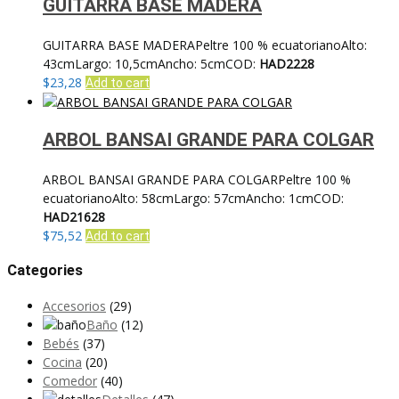
GUITARRA BASE MADERA
GUITARRA BASE MADERAPeltre 100 % ecuatorianoAlto:
43cmLargo: 10,5cmAncho: 5cmCOD:
HAD2228
$
23,28
Add to cart
ARBOL BANSAI GRANDE PARA COLGAR
ARBOL BANSAI GRANDE PARA COLGARPeltre 100 %
ecuatorianoAlto: 58cmLargo: 57cmAncho: 1cmCOD:
HAD21628
$
75,52
Add to cart
Categories
Accesorios
(29)
Baño
(12)
Bebés
(37)
Cocina
(20)
Comedor
(40)