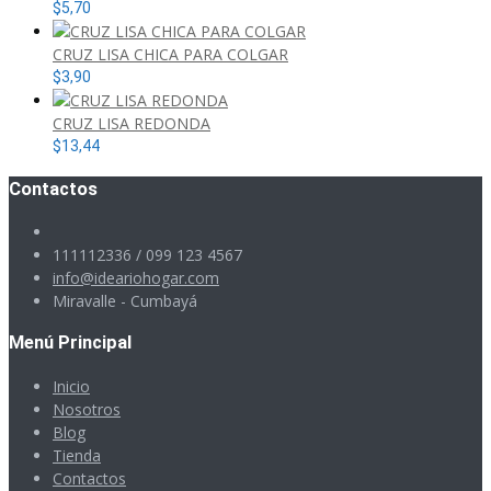
$
5,70
CRUZ LISA CHICA PARA COLGAR
$
3,90
CRUZ LISA REDONDA
$
13,44
Contactos
111112336 / 099 123 4567
info@ideariohogar.com
Miravalle - Cumbayá
Menú Principal
Inicio
Nosotros
Blog
Tienda
Contactos