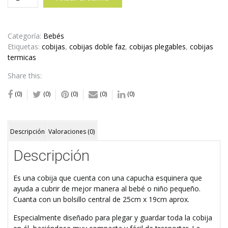
Térmicas
Plegables
Doble
Faz
Categoría:
Bebés
Flores
Etiquetas:
cobijas
,
cobijas doble faz
,
cobijas plegables
,
cobijas
Turquesas
termicas
cantidad
Share this:
(0)
(0)
(0)
(0)
(0)
Descripción
Valoraciones (0)
Descripción
Es una cobija que cuenta con una capucha esquinera que
ayuda a cubrir de mejor manera al bebé o niño pequeño.
Cuanta con un bolsillo central de 25cm x 19cm aprox.
Especialmente diseñado para plegar y guardar toda la cobija