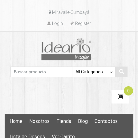
Skip
Miravalle-Cumbayá
to
content
Login
Register
0
Skip
Home
Nosotros
Tienda
Blog
Contactos
to
content
Lista de Deseos
Ver Carrito