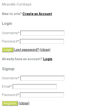
Skip
Miravalle-Cumbayá
to
New to site?
Create an Account
content
Login
Username
*
Password
*
Lost password?
(close)
Already have an account?
Login
Signup
Username
*
Email
*
Password
*
(close)