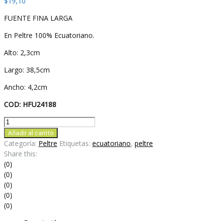
$
19,10
FUENTE FINA LARGA
En Peltre 100% Ecuatoriano.
Alto: 2,3cm
Largo: 38,5cm
Ancho: 4,2cm
COD: HFU24188
FUENTE
FINA
Añadir al carrito
LARGA
Categoría:
Peltre
Etiquetas:
ecuatoriano
,
peltre
cantidad
Share this:
(0)
(0)
(0)
(0)
(0)