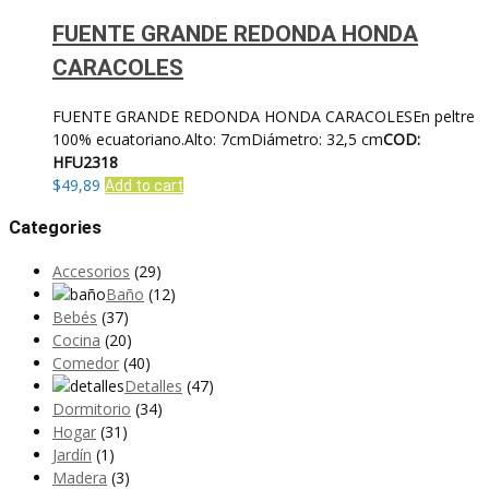
FUENTE GRANDE REDONDA HONDA
CARACOLES
FUENTE GRANDE REDONDA HONDA CARACOLESEn peltre
100% ecuatoriano.Alto: 7cmDiámetro: 32,5 cm
COD:
HFU2318
$
49,89
Add to cart
Categories
Accesorios
(29)
Baño
(12)
Bebés
(37)
Cocina
(20)
Comedor
(40)
Detalles
(47)
Dormitorio
(34)
Hogar
(31)
Jardín
(1)
Madera
(3)