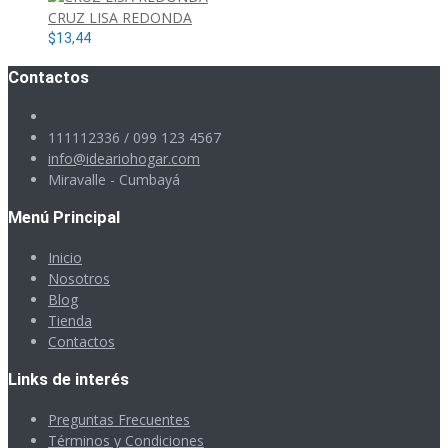
CRUZ LISA REDONDA
$
13,44
Contactos
111112336 / 099 123 4567
info@ideariohogar.com
Miravalle - Cumbayá
Menú Principal
Inicio
Nosotros
Blog
Tienda
Contactos
Links de interés
Preguntas Frecuentes
Términos y Condiciones