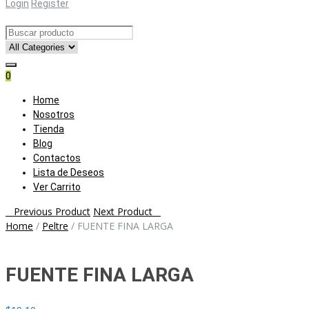
Login
Register
0
Skip
Home
to
Nosotros
content
Tienda
Blog
Contactos
Lista de Deseos
Ver Carrito
Post
Previous Product
Next Product
Home
/
Peltre
/
FUENTE FINA LARGA
navigation
FUENTE FINA LARGA