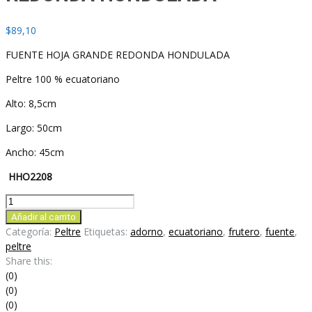
$
89,10
FUENTE HOJA GRANDE REDONDA HONDULADA
Peltre 100 % ecuatoriano
Alto: 8,5cm
Largo: 50cm
Ancho: 45cm
HHO2208
FUENTE
HOJA
Añadir al carrito
GRANDE
Categoría:
Peltre
Etiquetas:
adorno
,
ecuatoriano
,
frutero
,
fuente
,
REDONDA
peltre
HONDULADA
Share this:
cantidad
(0)
(0)
(0)