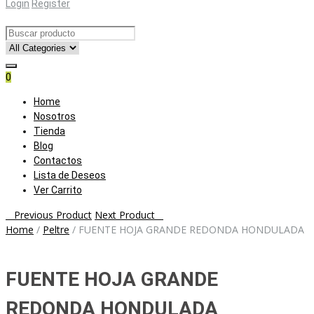
Login
Register
0
Skip
Home
to
Nosotros
content
Tienda
Blog
Contactos
Lista de Deseos
Ver Carrito
Post
Previous Product
Next Product
Home
/
Peltre
/
FUENTE HOJA GRANDE REDONDA HONDULADA
navigation
FUENTE HOJA GRANDE
REDONDA HONDULADA