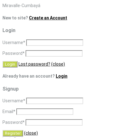
Skip
Miravalle-Cumbayá
to
New to site?
Create an Account
content
Login
Username
*
Password
*
Lost password?
(close)
Already have an account?
Login
Signup
Username
*
Email
*
Password
*
(close)