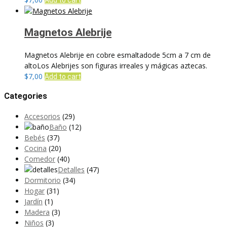
Magnetos Alebrije
Magnetos Alebrije en cobre esmaltadode 5cm a 7 cm de
altoLos Alebrijes son figuras irreales y mágicas aztecas.
$
7,00
Add to cart
Categories
Accesorios
(29)
Baño
(12)
Bebés
(37)
Cocina
(20)
Comedor
(40)
Detalles
(47)
Dormitorio
(34)
Hogar
(31)
Jardín
(1)
Madera
(3)
Niños
(3)