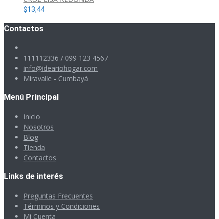
$
13,44
Contactos
111112336 / 099 123 4567
info@ideariohogar.com
Miravalle - Cumbayá
Menú Principal
Inicio
Nosotros
Blog
Tienda
Contactos
Links de interés
Preguntas Frecuentes
Términos y Condiciones
Mi Cuenta