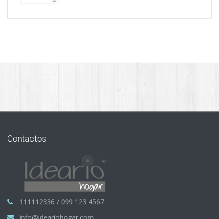
Contactos
111112336 / 099 123 4567
info@ideariohogar.com