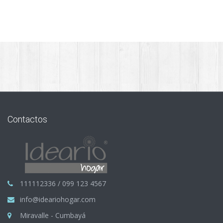
Contactos
111112336 / 099 123 4567
info@ideariohogar.com
Miravalle - Cumbayá