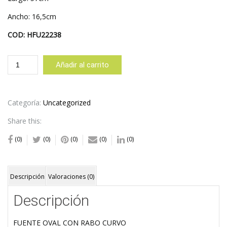
Ancho: 16,5cm
COD: HFU22238
FUENTE
Añadir al carrito
OVAL
CON
RABO
CURVO
Categoría:
Uncategorized
cantidad
Share this:
(0)
(0)
(0)
(0)
(0)
Descripción
Valoraciones (0)
Descripción
FUENTE OVAL CON RABO CURVO