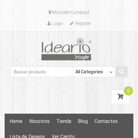
Skip
Miravalle-Cumbayá
to
content
Login
Register
0
Skip
Home
Nosotros
Tienda
Blog
Contactos
to
content
Lista de Deseos
Ver Carrito