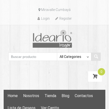
Skip
Miravalle-Cumbayá
to
content
Login
Register
0
Skip
Home
Nosotros
Tienda
Blog
Contactos
to
content
Lista de Deseos
Ver Carrito