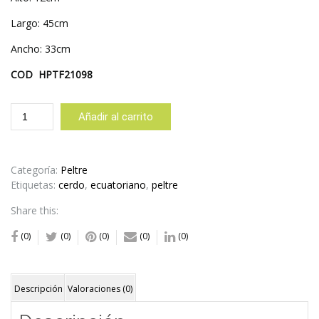
Largo: 45cm
Ancho: 33cm
COD HPTF21098
FUENTE
Añadir al carrito
OVAL
GRANDE
CERDO
CON
Categoría:
Peltre
PATAS
Etiquetas:
cerdo
,
ecuatoriano
,
peltre
No.1
Share this:
cantidad
(0)
(0)
(0)
(0)
(0)
Descripción
Valoraciones (0)