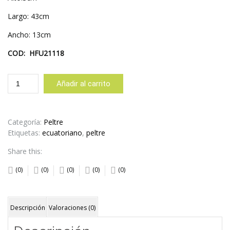
Largo: 43cm
Ancho: 13cm
COD: HFU21118
FUENTE
Añadir al carrito
RECTANGULAR
LARGA
DISEÑO
CONEJOS
Categoría:
Peltre
cantidad
Etiquetas:
ecuatoriano
,
peltre
Share this:
(0)
(0)
(0)
(0)
(0)
Descripción
Valoraciones (0)