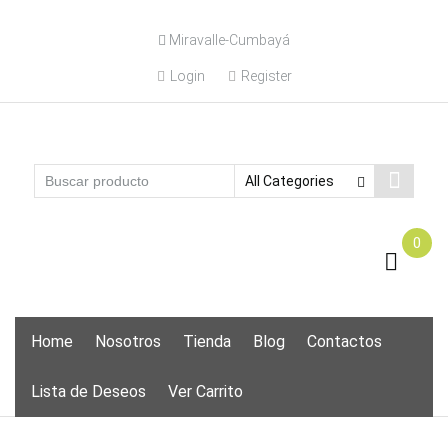
Skip
Miravalle-Cumbayá
to
content
Login
Register
0
Skip
Home
Nosotros
Tienda
Blog
Contactos
to
content
Lista de Deseos
Ver Carrito