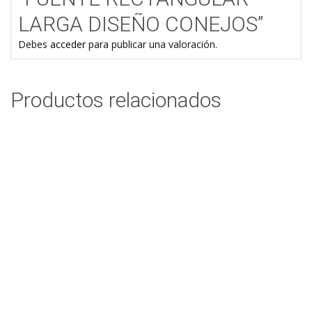
LARGA DISEÑO CONEJOS”
Debes
acceder
para publicar una valoración.
Productos relacionados
FRUTERO ONDO REDONDO LISO
$
37,65
Add to cart
FUENTE GOTA
$
32,06
Add to cart