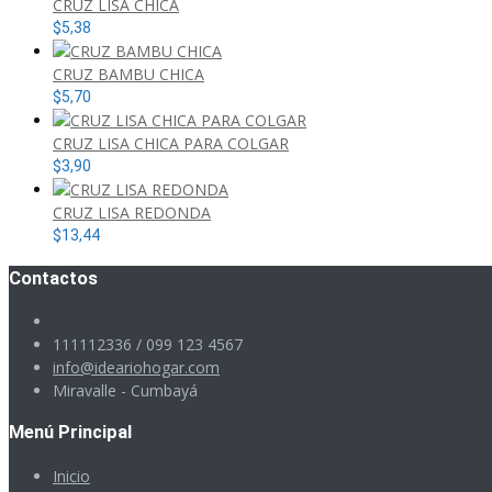
CRUZ LISA CHICA
$
5,38
CRUZ BAMBU CHICA
$
5,70
CRUZ LISA CHICA PARA COLGAR
$
3,90
CRUZ LISA REDONDA
$
13,44
Contactos
111112336 / 099 123 4567
info@ideariohogar.com
Miravalle - Cumbayá
Menú Principal
Inicio