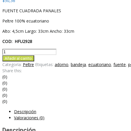
$
50,36
FUENTE CUADRADA PANALES
Peltre 100% ecuatoriano
Alto: 4,5cm Largo: 33cm Ancho: 33cm
COD:
HFU2928
FUENTE
RECTANGULAR
Añadir al carrito
PANALES
Categoría:
Peltre
Etiquetas:
adorno
,
bandeja
,
ecuatoriano
,
fuente
,
p
cantidad
Share this:
(0)
(0)
(0)
(0)
(0)
Descripción
Valoraciones (0)
Descripción