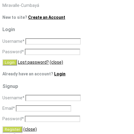
Skip
Miravalle-Cumbayá
to
New to site?
Create an Account
content
Login
Username
*
Password
*
Lost password?
(close)
Already have an account?
Login
Signup
Username
*
Email
*
Password
*
(close)