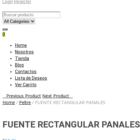
Login
Register
0
Skip
Home
to
Nosotros
content
Tienda
Blog
Contactos
Lista de Deseos
Ver Carrito
Post
Previous Product
Next Product
Home
/
Peltre
/
FUENTE RECTANGULAR PANALES
navigation
FUENTE RECTANGULAR PANALES