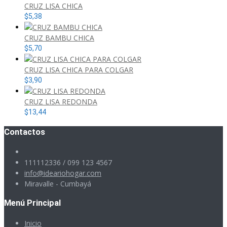
CRUZ LISA CHICA
$
5,38
CRUZ BAMBU CHICA
$
5,70
CRUZ LISA CHICA PARA COLGAR
$
3,90
CRUZ LISA REDONDA
$
13,44
Contactos
111112336 / 099 123 4567
info@ideariohogar.com
Miravalle - Cumbayá
Menú Principal
Inicio