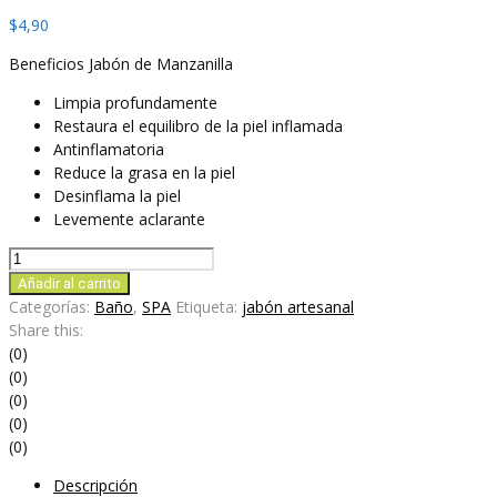
$
4,90
Beneficios Jabón de Manzanilla
Limpia profundamente
Restaura el equilibro de la piel inflamada
Antinflamatoria
Reduce la grasa en la piel
Desinflama la piel
Levemente aclarante
Jabón
Artesanal
Añadir al carrito
de
Categorías:
Baño
,
SPA
Etiqueta:
jabón artesanal
Manzanilla
Share this:
cantidad
(0)
(0)
(0)
(0)
(0)
Descripción