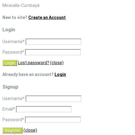
Skip
Miravalle-Cumbayá
to
New to site?
Create an Account
content
Login
Username
*
Password
*
Lost password?
(close)
Already have an account?
Login
Signup
Username
*
Email
*
Password
*
(close)