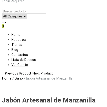
Login
Register
0
Skip
Home
to
Nosotros
content
Tienda
Blog
Contactos
Lista de Deseos
Ver Carrito
Post
Previous Product
Next Product
Home
/
Baño
/
Jabón Artesanal de Manzanilla
navigation
Jabón Artesanal de Manzanilla