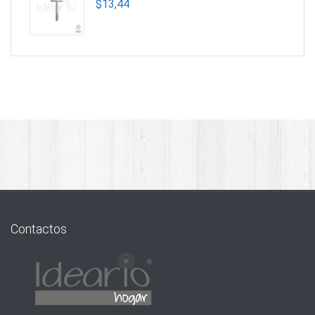
$
13,44
Contactos