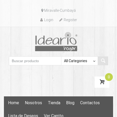
Skip
Miravalle-Cumbayá
to
content
Login
Register
0
Skip
Home
Nosotros
Tienda
Blog
Contactos
to
content
Lista de Deseos
Ver Carrito