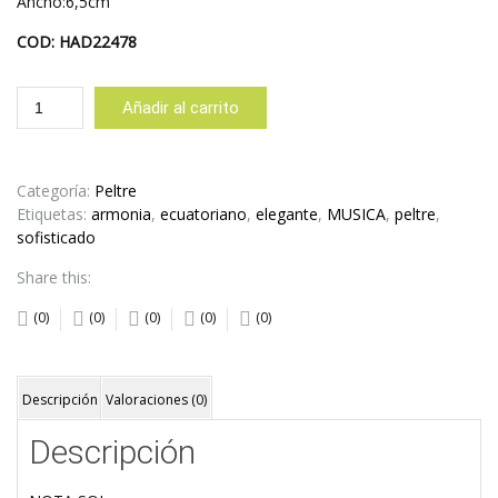
Ancho:6,5cm
COD: HAD22478
NOTA
Añadir al carrito
SOL
cantidad
Categoría:
Peltre
Etiquetas:
armonia
,
ecuatoriano
,
elegante
,
MUSICA
,
peltre
,
sofisticado
Share this:
(0)
(0)
(0)
(0)
(0)
Descripción
Valoraciones (0)
Descripción