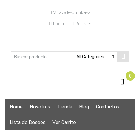
Skip
Miravalle-Cumbayá
to
content
Login
Register
0
Skip
Home
Nosotros
Tienda
Blog
Contactos
to
content
Lista de Deseos
Ver Carrito