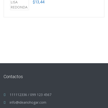
$
13,44
Contactos
111112336 / 099 123 4567
info@ideariohogar.com