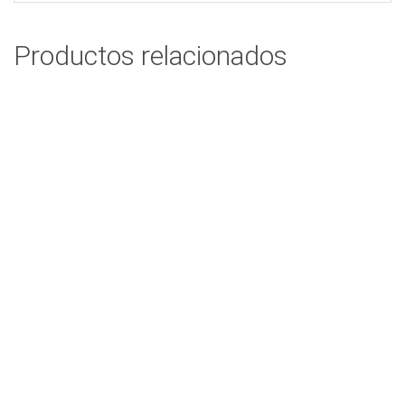
Productos relacionados
NOTA MUSICAL BASE MADERA
$
26,71
Add to cart
GUITARRA BASE MADERA
$
23,28
Add to cart
BAILARINA MANOS CERRADAS #2