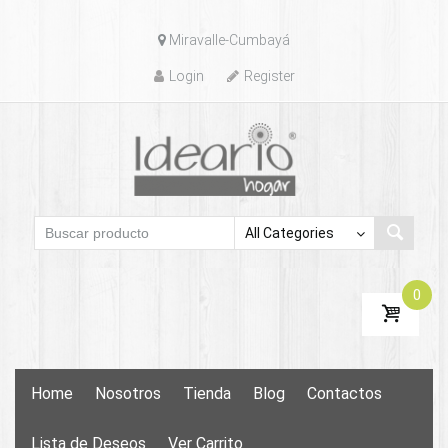
Skip
Miravalle-Cumbayá
to
content
Login
Register
0
Skip
Home
Nosotros
Tienda
Blog
Contactos
to
content
Lista de Deseos
Ver Carrito