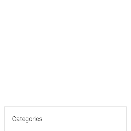
Magnetos Frida Kahlo
$
7,00
Add to cart
Árbol de la vida pequeño con 3 pájaros
$
21,50
Add to cart
Categories