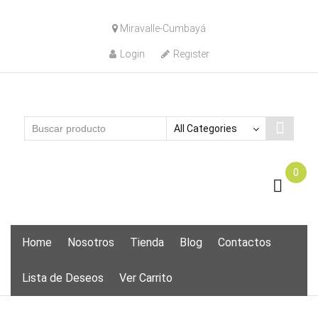
Skip
Miravalle-Cumbayá
to
content
Login
Register
0
Skip
Home
Nosotros
Tienda
Blog
Contactos
to
content
Lista de Deseos
Ver Carrito