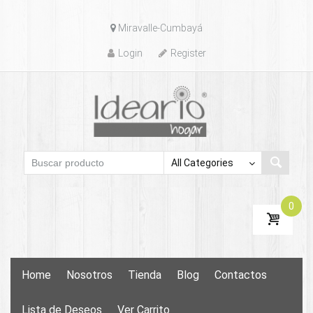
Skip
Miravalle-Cumbayá
to
content
Login
Register
0
Skip
Home
Nosotros
Tienda
Blog
Contactos
to
content
Lista de Deseos
Ver Carrito