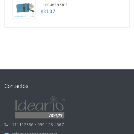
Turquesa Gris
$
31,37
Contactos
111112336 / 099 123 4567