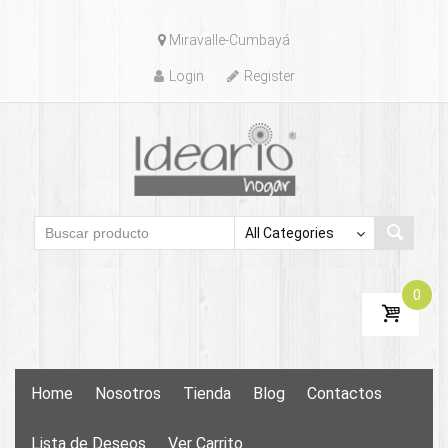
Skip
Miravalle-Cumbayá
to
content
Login
Register
0
Skip
Home
Nosotros
Tienda
Blog
Contactos
to
content
Lista de Deseos
Ver Carrito