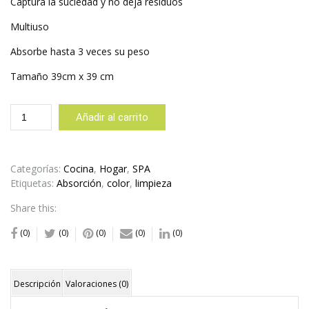
Captura la suciedad y no deja residuos
Multiuso
Absorbe hasta 3 veces su peso
Tamaño 39cm x 39 cm
Set
Añadir al carrito
3
Toallas
de
Microfibra
Categorías:
Cocina
,
Hogar
,
SPA
Gris
Etiquetas:
Absorción
,
color
,
limpieza
y
Share this:
Rosa
cantidad
(0)
(0)
(0)
(0)
(0)
Descripción
Valoraciones (0)