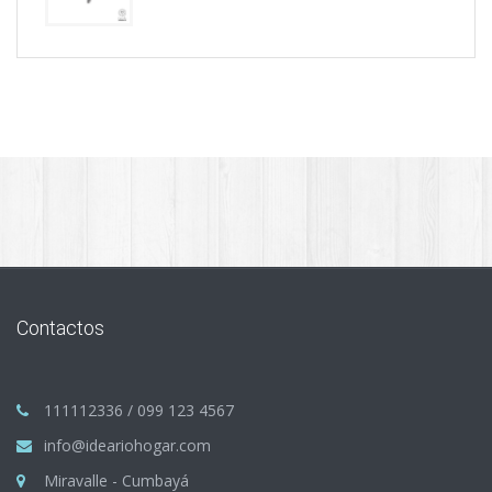
Contactos
111112336 / 099 123 4567
info@ideariohogar.com
Miravalle - Cumbayá