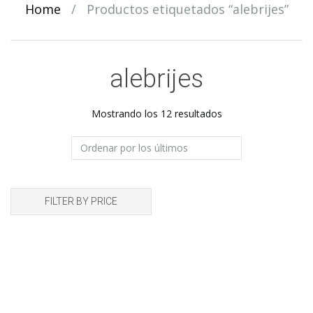
Home
/
Productos etiquetados “alebrijes”
alebrijes
Ordenado
Mostrando los 12 resultados
por
los
últimos
FILTER BY PRICE
Magnetos Alebrije
Magnetos Alebrije
$
7,00
$
7,00
Add to cart
Add t