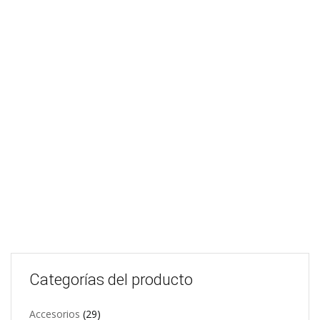
Magnetos Alebrije
Magnetos Alebrije
$
7,00
$
7,00
Add to cart
Add t
Magnetos Alebrije
Magnetos Alebrije
$
7,00
$
7,00
Add to cart
Add t
Categorías del producto
Accesorios
(29)