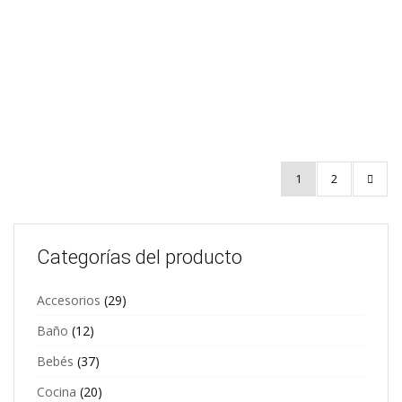
Bufanda Multiusos
Bufanda Multiusos
turquesa flor abstracta
Orqídeas
$
6,99
$
6,99
Select options
Add to
1
2
Categorías del producto
Accesorios
(29)
Baño
(12)
Bebés
(37)
Cocina
(20)