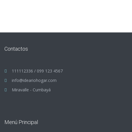
Contactos
111112336 / 099 123 4567
info@ideariohogar.com
Miravalle - Cumbayá
Menú Principal