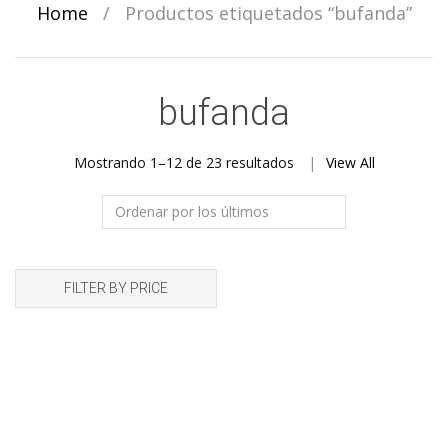
Home
/
Productos etiquetados “bufanda”
bufanda
Ordenado
Mostrando 1–12 de 23 resultados
View All
por
los
últimos
FILTER BY PRICE
Bufanda Multiusos
Bufanda Multiusos