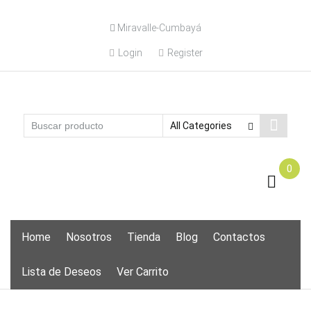
Skip
Miravalle-Cumbayá
to
content
Login
Register
0
Skip
Home
Nosotros
Tienda
Blog
Contactos
to
content
Lista de Deseos
Ver Carrito