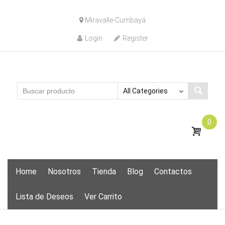
Skip
Miravalle-Cumbayá
to
content
Login
Register
0
Skip
Home
Nosotros
Tienda
Blog
Contactos
to
content
Lista de Deseos
Ver Carrito