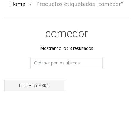
Home
/
Productos etiquetados “comedor”
comedor
Ordenado
Mostrando los 8 resultados
por
los
últimos
FILTER BY PRICE
CANDELABRO ALTO
CANDELABRO BASE