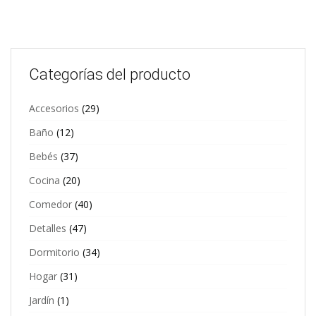
desde
múltiples
variantes.
$26,99
Las
hasta
opciones
se
$35,73
pueden
Categorías del producto
elegir
en
la
Accesorios
(29)
página
de
Baño
(12)
producto
Bebés
(37)
Cocina
(20)
Comedor
(40)
Detalles
(47)
Dormitorio
(34)
Hogar
(31)
Jardín
(1)