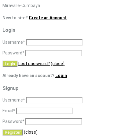
Skip
Miravalle-Cumbayá
to
New to site?
Create an Account
content
Login
Username
*
Password
*
Lost password?
(close)
Already have an account?
Login
Signup
Username
*
Email
*
Password
*
(close)