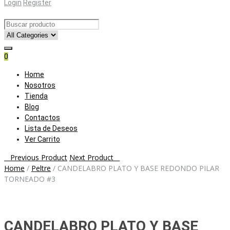
Login
Register
0
Skip
Home
to
Nosotros
content
Tienda
Blog
Contactos
Lista de Deseos
Ver Carrito
Post
Previous Product
Next Product
Home
/
Peltre
/
CANDELABRO PLATO Y BASE REDONDO PILAR
navigation
TORNEADO #3
CANDELABRO PLATO Y BASE