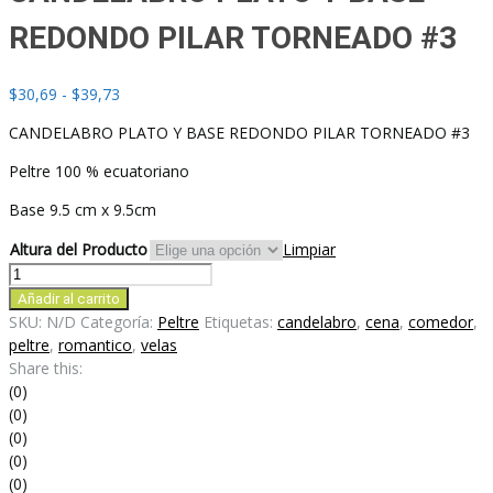
REDONDO PILAR TORNEADO #3
Rango
$
30,69
-
$
39,73
de
CANDELABRO PLATO Y BASE REDONDO PILAR TORNEADO #3
precios:
desde
Peltre 100 % ecuatoriano
$30,69
hasta
Base 9.5 cm x 9.5cm
$39,73
Altura del Producto
Limpiar
CANDELABRO
PLATO
Añadir al carrito
Y
SKU:
N/D
Categoría:
Peltre
Etiquetas:
candelabro
,
cena
,
comedor
,
BASE
peltre
,
romantico
,
velas
REDONDO
Share this:
PILAR
(0)
TORNEADO
(0)
#3
(0)
cantidad
(0)
(0)