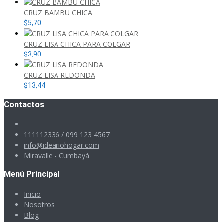
CRUZ BAMBU CHICA
$
5,70
CRUZ LISA CHICA PARA COLGAR
$
3,90
CRUZ LISA REDONDA
$
13,44
Contactos
111112336 / 099 123 4567
info@ideariohogar.com
Miravalle - Cumbayá
Menú Principal
Inicio
Nosotros
Blog