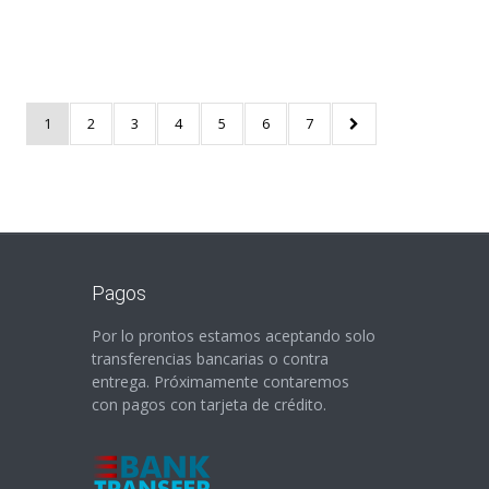
1
2
3
4
5
6
7
Pagos
Por lo prontos estamos aceptando solo
transferencias bancarias o contra
entrega. Próximamente contaremos
con pagos con tarjeta de crédito.