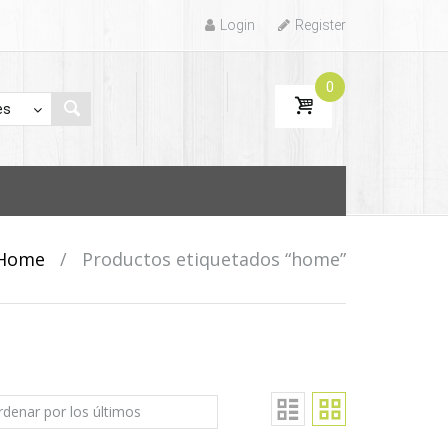
Login
Register
0
Home
/
Productos etiquetados “home”