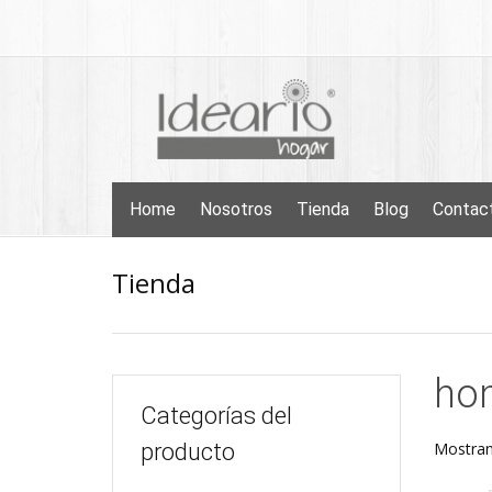
Skip
to
content
Skip
Home
Nosotros
Tienda
Blog
Contac
to
content
Tienda
ho
Categorías del
producto
Mostran