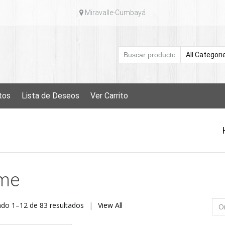
Miravalle-Cumbayá
tos
Lista de Deseos
Ver Carrito
me
Ordenado
do 1–12 de 83 resultados
View All
por