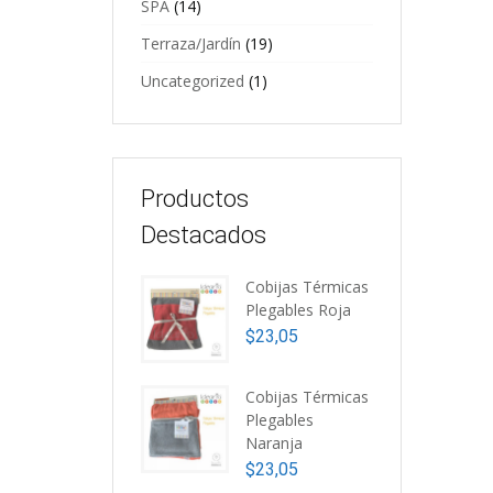
SPA
(14)
Terraza/Jardín
(19)
Uncategorized
(1)
Productos
Destacados
Cobijas Térmicas
Plegables Roja
$
23,05
P
D
Cobijas Térmicas
C
Plegables
$
Naranja
$
23,05