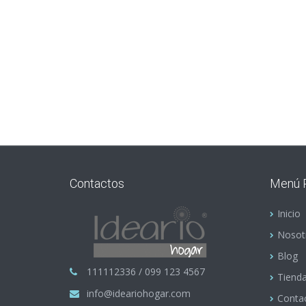
Contactos
Menú P
Inicio
Nosot
Blog
111112336 / 099 123 4567
Tiend
info@ideariohogar.com
Conta