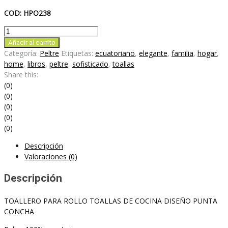
COD: HPO238
TOALLERO
PARA
Añadir al carrito
ROLLO
Categoría:
Peltre
Etiquetas:
ecuatoriano
,
elegante
,
familia
,
hogar
,
TOALLAS
home
,
libros
,
peltre
,
sofisticado
,
toallas
DE
Share this:
COCINA
(0)
DISEÑO
(0)
PUNTA
(0)
CONCHA
(0)
cantidad
(0)
Descripción
Valoraciones (0)
Descripción
TOALLERO PARA ROLLO TOALLAS DE COCINA DISEÑO PUNTA
CONCHA