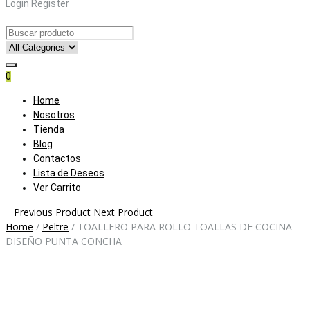
Login
Register
0
Skip
Home
to
Nosotros
content
Tienda
Blog
Contactos
Lista de Deseos
Ver Carrito
Post
Previous Product
Next Product
Home
/
Peltre
/
TOALLERO PARA ROLLO TOALLAS DE COCINA
navigation
DISEÑO PUNTA CONCHA