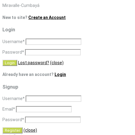
Skip
Miravalle-Cumbayá
to
New to site?
Create an Account
content
Login
Username
*
Password
*
Lost password?
(close)
Already have an account?
Login
Signup
Username
*
Email
*
Password
*
(close)