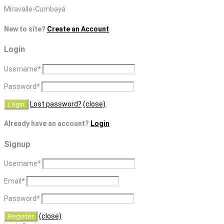
Skip
Miravalle-Cumbayá
to
New to site?
Create an Account
content
Login
Username
*
Password
*
Lost password?
(close)
Already have an account?
Login
Signup
Username
*
Email
*
Password
*
(close)