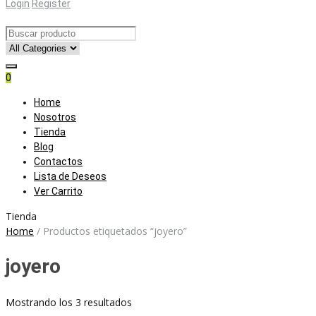
Login
Register
0
Skip
Home
to
Nosotros
content
Tienda
Blog
Contactos
Lista de Deseos
Ver Carrito
Tienda
Home
/
Productos etiquetados “joyero”
joyero
Ordenado
Mostrando los 3 resultados