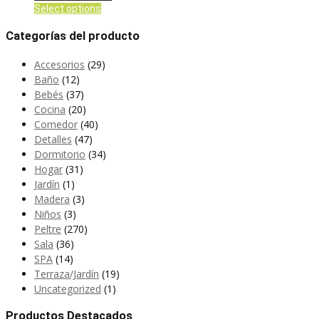
página
$8,39
Este
Select options
de
hasta
producto
producto
$18,46
Categorías del producto
tiene
múltiples
Accesorios
(29)
variantes.
Baño
(12)
Las
Bebés
(37)
opciones
Cocina
(20)
se
Comedor
(40)
pueden
Detalles
(47)
elegir
Dormitorio
(34)
en
Hogar
(31)
la
Jardín
(1)
página
Madera
(3)
de
Niños
(3)
producto
Peltre
(270)
Sala
(36)
SPA
(14)
Terraza/Jardín
(19)
Uncategorized
(1)
Productos Destacados