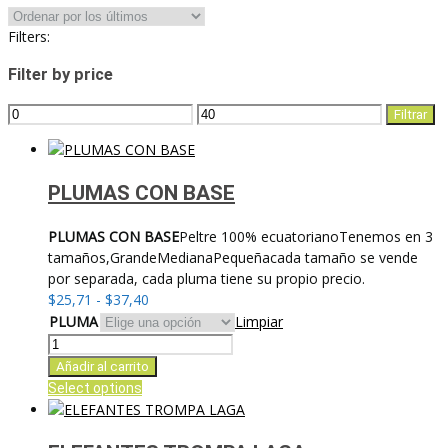
por
los
Filters:
últimos
Filter by price
Precio
Precio
Filtrar
mínimo
máximo
PLUMAS CON BASE
PLUMAS CON BASE
Peltre 100% ecuatorianoTenemos en 3
tamaños,GrandeMedianaPequeñacada tamaño se vende
por separada, cada pluma tiene su propio precio.
Rango
$
25,71
-
$
37,40
de
PLUMA
Limpiar
precios:
PLUMAS
desde
CON
Añadir al carrito
$25,71
BASE
Este
Select options
hasta
cantidad
producto
$37,40
tiene