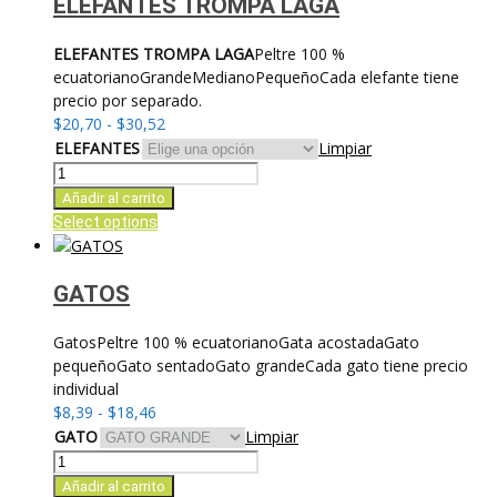
múltiples
ELEFANTES TROMPA LAGA
variantes.
Las
ELEFANTES
TROMPA LAGA
Peltre 100 %
opciones
ecuatorianoGrandeMedianoPequeñoCada elefante tiene
se
precio por separado.
pueden
Rango
$
20,70
-
$
30,52
elegir
de
ELEFANTES
Limpiar
en
precios:
ELEFANTES
la
desde
TROMPA
Añadir al carrito
página
$20,70
LAGA
Este
Select options
de
hasta
cantidad
producto
producto
$30,52
tiene
múltiples
GATOS
variantes.
Las
GatosPeltre 100 % ecuatorianoGata acostadaGato
opciones
pequeñoGato sentadoGato grandeCada gato tiene precio
se
individual
pueden
Rango
$
8,39
-
$
18,46
elegir
de
GATO
Limpiar
en
precios:
GATOS
la
desde
cantidad
Añadir al carrito