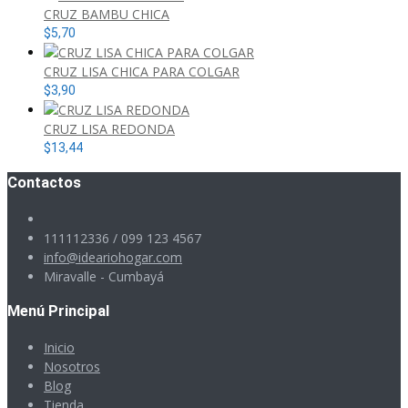
CRUZ BAMBU CHICA
$
5,70
CRUZ LISA CHICA PARA COLGAR
$
3,90
CRUZ LISA REDONDA
$
13,44
Contactos
111112336 / 099 123 4567
info@ideariohogar.com
Miravalle - Cumbayá
Menú Principal
Inicio
Nosotros
Blog
Tienda