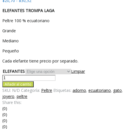
Rango
$
20,70
-
$
30,52
de
ELEFANTES
TROMPA LAGA
precios:
desde
Peltre 100 % ecuatoriano
$20,70
hasta
Grande
$30,52
Mediano
Pequeño
Cada elefante tiene precio por separado.
ELEFANTES
Limpiar
ELEFANTES
TROMPA
Añadir al carrito
LAGA
SKU:
N/D
Categoría:
Peltre
Etiquetas:
adorno
,
ecuatoriano
,
gato
,
cantidad
joyero
,
peltre
Share this:
(0)
(0)
(0)
(0)