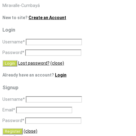
Skip
Miravalle-Cumbayá
to
New to site?
Create an Account
content
Login
Username
*
Password
*
Lost password?
(close)
Already have an account?
Login
Signup
Username
*
Email
*
Password
*
(close)