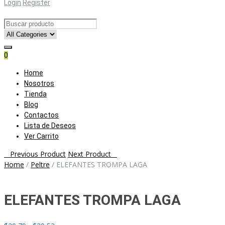
Login
Register
0
Skip
Home
to
Nosotros
content
Tienda
Blog
Contactos
Lista de Deseos
Ver Carrito
Post
Previous Product
Next Product
Home
/
Peltre
/
ELEFANTES TROMPA LAGA
navigation
ELEFANTES TROMPA LAGA