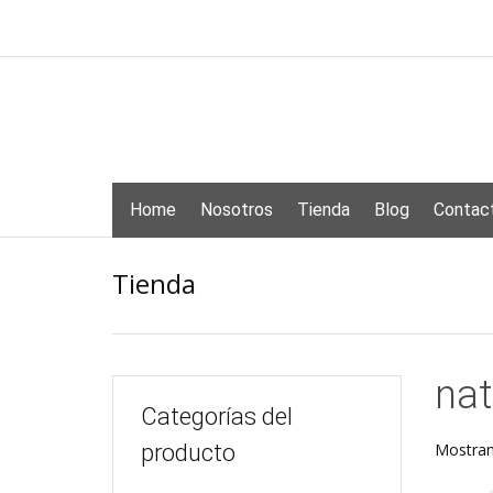
Skip
to
content
Skip
Home
Nosotros
Tienda
Blog
Contac
to
content
Tienda
nat
Categorías del
producto
Mostran