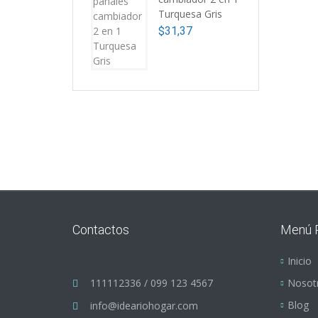
Turquesa Gris
$
31,37
Contactos
Menú P
Inicio
111112336 / 099 123 4567
Nosot
Blog
info@ideariohogar.com