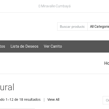
Miravalle-Cumbayá
tos
Lista de Deseos
Ver Carrito
H
ural
Ordenado
do 1–12 de 18 resultados
View All
por