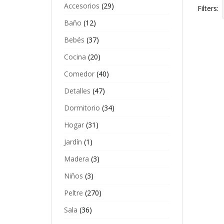
Accesorios
(29)
Filters:
Baño
(12)
Bebés
(37)
Cocina
(20)
P
$
Comedor
(40)
Es
Detalles
(47)
p
ti
mú
Dormitorio
(34)
va
L
Hogar
(31)
o
B
s
Jardín
(1)
$
p
el
Madera
(3)
e
la
Niños
(3)
p
d
Peltre
(270)
p
Sala
(36)
E