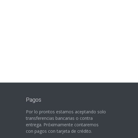
Pagos
Por lo prontos estamos aceptando solo
transferencias bancarias o contra
entrega. Próximamente contaremos
con pagos con tarjeta de crédito.