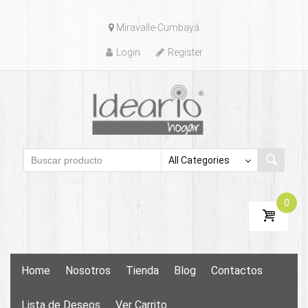
Skip
Miravalle-Cumbayá
to
content
Login
Register
0
Skip
Home
Nosotros
Tienda
Blog
Contactos
to
content
Lista de Deseos
Ver Carrito