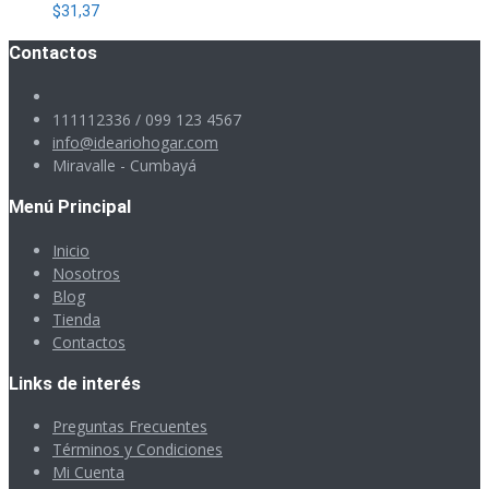
$
31,37
Contactos
111112336 / 099 123 4567
info@ideariohogar.com
Miravalle - Cumbayá
Menú Principal
Inicio
Nosotros
Blog
Tienda
Contactos
Links de interés
Preguntas Frecuentes
Términos y Condiciones
Mi Cuenta