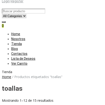
Login
Register
0
Skip
Home
to
Nosotros
content
Tienda
Blog
Contactos
Lista de Deseos
Ver Carrito
Tienda
Home
/
Productos etiquetados “toallas”
toallas
Ordenado
Mostrando 1–12 de 15 resultados