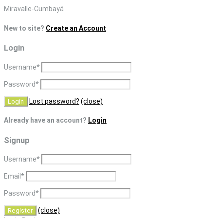
Skip
Miravalle-Cumbayá
to
New to site?
Create an Account
content
Login
Username
*
Password
*
Lost password?
(close)
Already have an account?
Login
Signup
Username
*
Email
*
Password
*
(close)