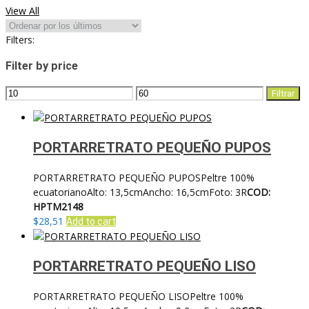
por
View All
los
últimos
Filters:
Filter by price
Precio
Precio
Filtrar
mínimo
máximo
PORTARRETRATO PEQUEÑO PUPOS
PORTARRETRATO PEQUEÑO PUPOSPeltre 100%
ecuatorianoAlto: 13,5cmAncho: 16,5cmFoto: 3R
COD:
HPTM2148
$
28,51
Add to cart
PORTARRETRATO PEQUEÑO LISO
PORTARRETRATO PEQUEÑO LISOPeltre 100%