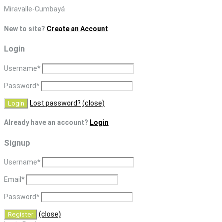
Skip
Miravalle-Cumbayá
to
New to site?
Create an Account
content
Login
Username
*
Password
*
Lost password?
(close)
Already have an account?
Login
Signup
Username
*
Email
*
Password
*
(close)