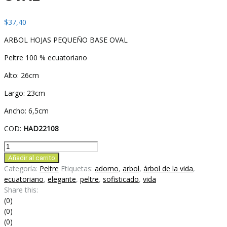
$
37,40
ARBOL HOJAS PEQUEÑO BASE OVAL
Peltre 100 % ecuatoriano
Alto: 26cm
Largo: 23cm
Ancho: 6,5cm
COD:
HAD22108
ARBOL
HOJAS
Añadir al carrito
PEQUEÑO
Categoría:
Peltre
Etiquetas:
adorno
,
arbol
,
árbol de la vida
,
BASE
ecuatoriano
,
elegante
,
peltre
,
sofisticado
,
vida
OVAL
Share this:
cantidad
(0)
(0)
(0)