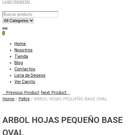
Login
Register
0
Skip
Home
to
Nosotros
content
Tienda
Blog
Contactos
Lista de Deseos
Ver Carrito
Post
Previous Product
Next Product
Home
/
Peltre
/
ARBOL HOJAS PEQUEÑO BASE OVAL
navigation
ARBOL HOJAS PEQUEÑO BASE
OVAL