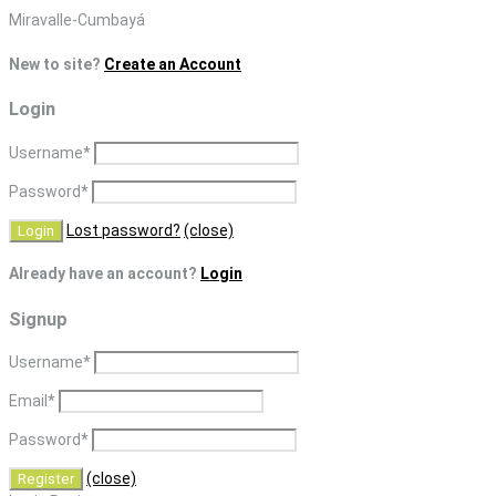
Skip
Miravalle-Cumbayá
to
New to site?
Create an Account
content
Login
Username
*
Password
*
Lost password?
(close)
Already have an account?
Login
Signup
Username
*
Email
*
Password
*
(close)