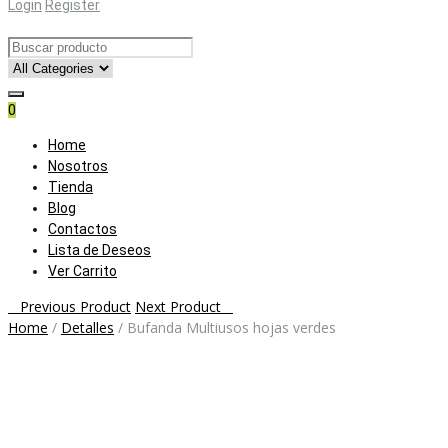
Login
Register
0
Skip
Home
to
Nosotros
content
Tienda
Blog
Contactos
Lista de Deseos
Ver Carrito
Post
Previous Product
Next Product
Home
/
Detalles
/
Bufanda Multiusos hojas verdes
navigation