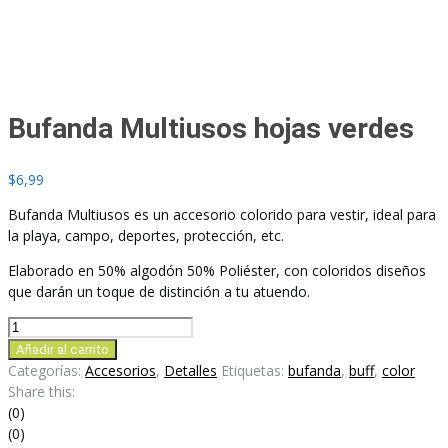
Bufanda Multiusos hojas verdes
$
6,99
Bufanda Multiusos es un accesorio colorido para vestir, ideal para
la playa, campo, deportes, protección, etc.
Elaborado en 50% algodón 50% Poliéster, con coloridos diseños
que darán un toque de distinción a tu atuendo.
Bufanda
Multiusos
Añadir al carrito
hojas
Categorías:
Accesorios
,
Detalles
Etiquetas:
bufanda
,
buff
,
color
verdes
Share this:
cantidad
(0)
(0)