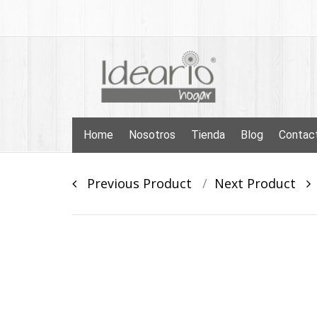
Skip
to
content
Skip
Home
Nosotros
Tienda
Blog
Contac
to
content
Post
Previous Product
Next Product
navigation