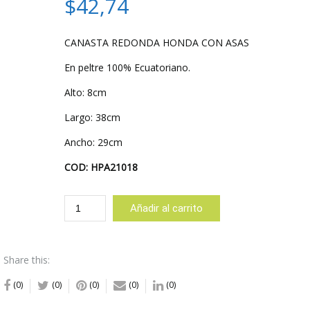
$
42,74
CANASTA REDONDA HONDA CON ASAS
En peltre 100% Ecuatoriano.
Alto: 8cm
Largo: 38cm
Ancho: 29cm
COD: HPA21018
CANASTA
Añadir al carrito
REDONDA
HONDA
CON
Share this:
ASAS
cantidad
(0)
(0)
(0)
(0)
(0)