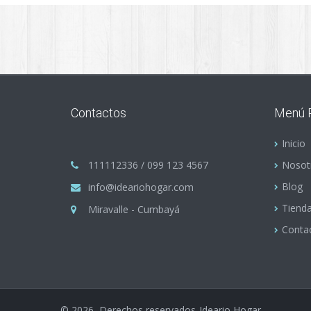
Contactos
Menú P
Inicio
111112336 / 099 123 4567
Nosot
Blog
info@ideariohogar.com
Tiend
Miravalle - Cumbayá
Conta
©
2026
Derechos reservados-Ideario Hogar