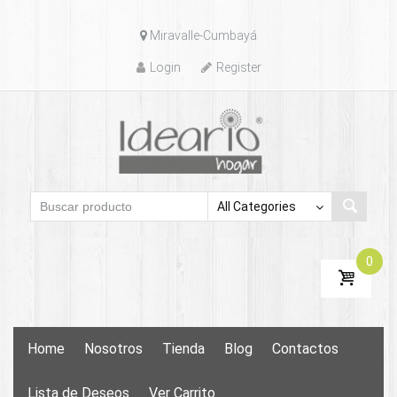
Skip
Miravalle-Cumbayá
to
content
Login
Register
0
Skip
Home
Nosotros
Tienda
Blog
Contactos
to
content
Lista de Deseos
Ver Carrito