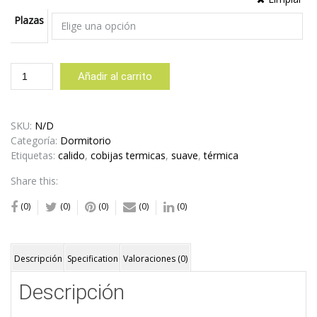
$22,00
Plazas
hasta
Cobija
$29,80
Añadir al carrito
Térmica
Morada
Coqueada
SKU:
N/D
cantidad
Categoría:
Dormitorio
Etiquetas:
calido
,
cobijas termicas
,
suave
,
térmica
Share this:
(0)
(0)
(0)
(0)
(0)
Descripción
Specification
Valoraciones (0)
Descripción