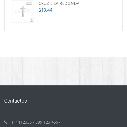
CRUZ LISA REDONDA
$
13,44
Contactos
111112336 / 099 123 4567