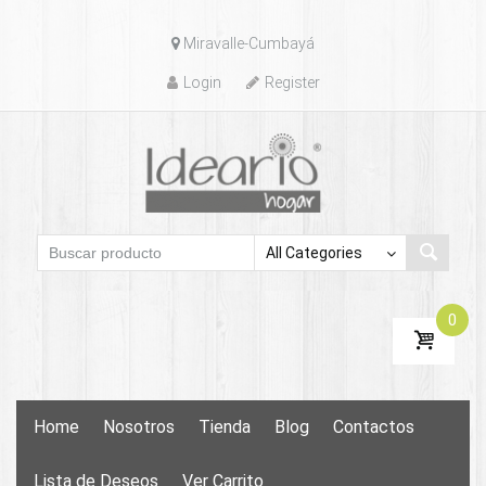
Skip
Miravalle-Cumbayá
to
content
Login
Register
0
Skip
Home
Nosotros
Tienda
Blog
Contactos
to
content
Lista de Deseos
Ver Carrito