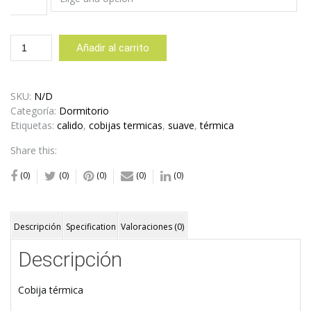
hasta
Cobija
$29,80
Añadir al carrito
Térmica
Bucle
Gris
SKU:
N/D
cantidad
Categoría:
Dormitorio
Etiquetas:
calido
,
cobijas termicas
,
suave
,
térmica
Share this:
(0)
(0)
(0)
(0)
(0)
Descripción
Specification
Valoraciones (0)
Descripción
Cobija térmica