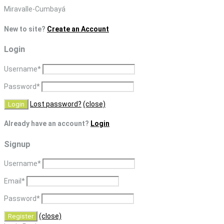
Skip
Miravalle-Cumbayá
to
New to site?
Create an Account
content
Login
Username
*
Password
*
Lost password?
(close)
Already have an account?
Login
Signup
Username
*
Email
*
Password
*
(close)