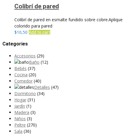
Colibrí de pared
Colibrí de pared en esmalte fundido sobre cobre.Aplique
colorido para pared
$
10,50
Add to cart
Categories
Accesorios
(29)
Baño
(12)
Bebés
(37)
Cocina
(20)
Comedor
(40)
Detalles
(47)
Dormitorio
(34)
Hogar
(31)
Jardín
(1)
Madera
(3)
Niños
(3)
Peltre
(270)
Sala
(36)