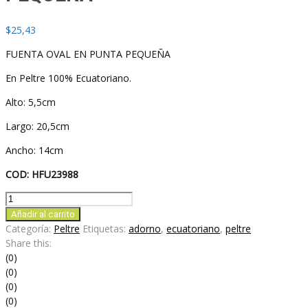
$
25,43
FUENTA OVAL EN PUNTA PEQUEÑA
En Peltre 100% Ecuatoriano.
Alto: 5,5cm
Largo: 20,5cm
Ancho: 14cm
COD: HFU23988
FUENTA
OVAL
Añadir al carrito
EN
Categoría:
Peltre
Etiquetas:
adorno
,
ecuatoriano
,
peltre
PUNTA
Share this:
PEQUEÑA
(0)
cantidad
(0)
(0)
(0)