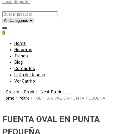
Login
Register
0
Skip
Home
to
Nosotros
content
Tienda
Blog
Contactos
Lista de Deseos
Ver Carrito
Post
Previous Product
Next Product
Home
/
Peltre
/
FUENTA OVAL EN PUNTA PEQUEÑA
navigation
FUENTA OVAL EN PUNTA
PEQUEÑA