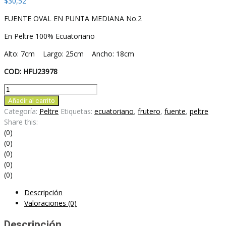
$
30,52
FUENTE OVAL EN PUNTA MEDIANA No.2
En Peltre 100% Ecuatoriano
Alto: 7cm Largo: 25cm Ancho: 18cm
COD: HFU23978
FUENTE
OVAL
Añadir al carrito
EN
Categoría:
Peltre
Etiquetas:
ecuatoriano
,
frutero
,
fuente
,
peltre
PUNTA
Share this:
MEDIANA
(0)
No.2
(0)
cantidad
(0)
(0)
(0)
Descripción
Valoraciones (0)
Descripción