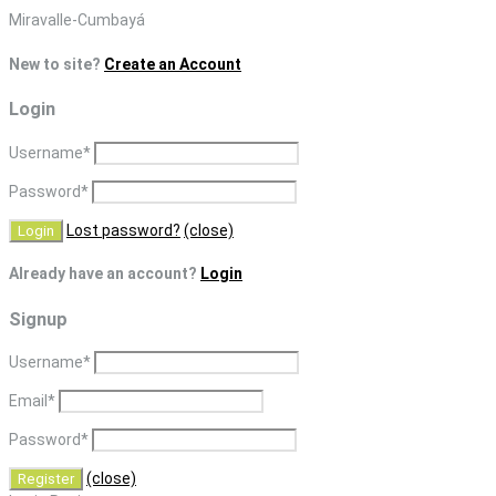
Skip
Miravalle-Cumbayá
to
New to site?
Create an Account
content
Login
Username
*
Password
*
Lost password?
(close)
Already have an account?
Login
Signup
Username
*
Email
*
Password
*
(close)