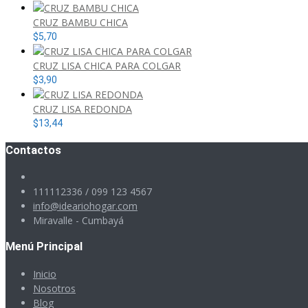
CRUZ BAMBU CHICA
$
5,70
CRUZ LISA CHICA PARA COLGAR
$
3,90
CRUZ LISA REDONDA
$
13,44
Contactos
111112336 / 099 123 4567
info@ideariohogar.com
Miravalle - Cumbayá
Menú Principal
Inicio
Nosotros
Blog