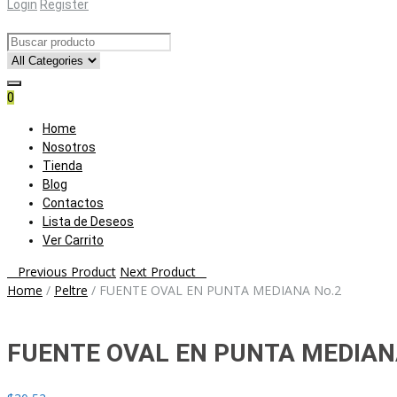
Login
Register
0
Skip
Home
to
Nosotros
content
Tienda
Blog
Contactos
Lista de Deseos
Ver Carrito
Post
Previous Product
Next Product
Home
/
Peltre
/
FUENTE OVAL EN PUNTA MEDIANA No.2
navigation
FUENTE OVAL EN PUNTA MEDIAN