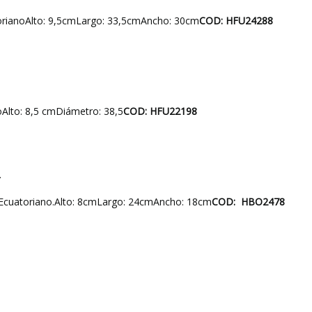
anoAlto: 9,5cmLargo: 33,5cmAncho: 30cm
COD: HFU24288
to: 8,5 cmDiámetro: 38,5
COD: HFU22198
O
toriano.Alto: 8cmLargo: 24cmAncho: 18cm
COD: HBO2478