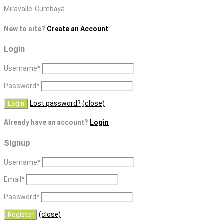
Skip
Miravalle-Cumbayá
to
New to site?
Create an Account
content
Login
Username
*
Password
*
Lost password?
(close)
Already have an account?
Login
Signup
Username
*
Email
*
Password
*
(close)