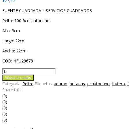
$
27,97
FUENTE CUADRADA 4 SERVICIOS CUADRADOS
Peltre 100 % ecuatoriano
Alto: 3cm
Largo: 22cm
Ancho: 22cm
COD:
HFU23678
FUENTE
CUADRADA
Añadir al carrito
4
Categoría:
Peltre
Etiquetas:
adorno
,
botanas
,
ecuatoriano
,
frutero
,
SERVICIOS
Share this:
CUADRADOS
(0)
cantidad
(0)
(0)
(0)
(0)