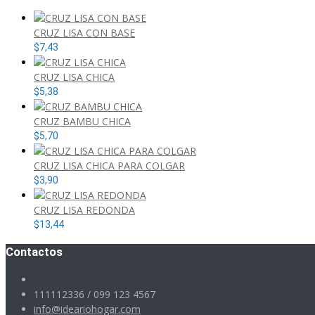
CRUZ LISA CON BASE
$
7,43
CRUZ LISA CHICA
$
5,38
CRUZ BAMBU CHICA
$
5,70
CRUZ LISA CHICA PARA COLGAR
$
3,90
CRUZ LISA REDONDA
$
13,44
Contactos
111112336 / 099 123 4567
info@ideariohogar.com