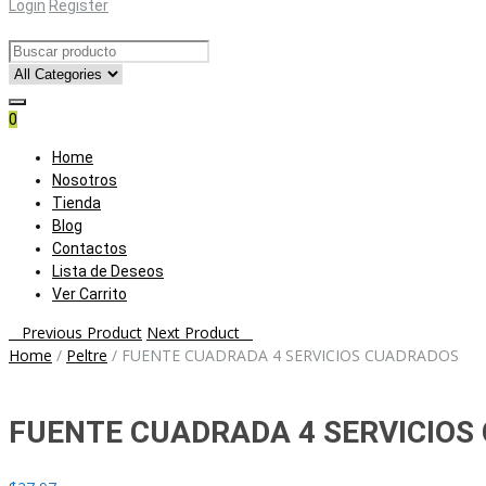
Login
Register
0
Skip
Home
to
Nosotros
content
Tienda
Blog
Contactos
Lista de Deseos
Ver Carrito
Post
Previous Product
Next Product
Home
/
Peltre
/
FUENTE CUADRADA 4 SERVICIOS CUADRADOS
navigation
FUENTE CUADRADA 4 SERVICIOS