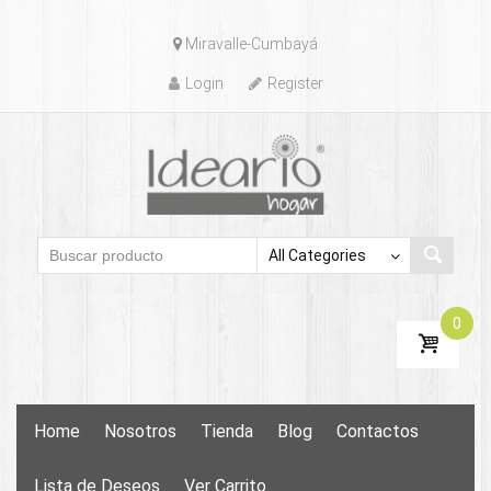
Skip
Miravalle-Cumbayá
to
content
Login
Register
0
Skip
Home
Nosotros
Tienda
Blog
Contactos
to
content
Lista de Deseos
Ver Carrito