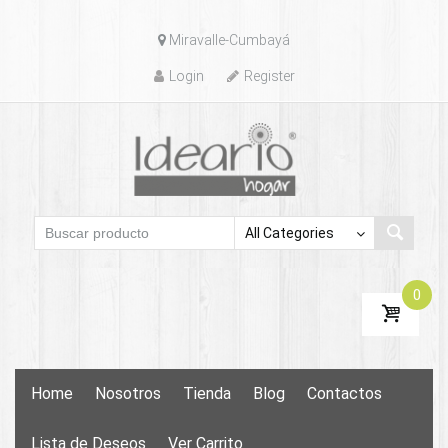
Skip
Miravalle-Cumbayá
to
content
Login
Register
0
Skip
Home
Nosotros
Tienda
Blog
Contactos
to
content
Lista de Deseos
Ver Carrito