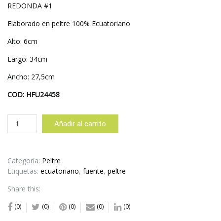
REDONDA #1
Elaborado en peltre 100% Ecuatoriano
Alto: 6cm
Largo: 34cm
Ancho: 27,5cm
COD: HFU24458
FUENTE
Añadir al carrito
GRANDE
RECTANGULAR
ESQUINAS
EN
Categoría:
Peltre
PUNTA
Etiquetas:
ecuatoriano
,
fuente
,
peltre
Y
Share this:
REDONDA
#1
(0)
(0)
(0)
(0)
(0)
cantidad