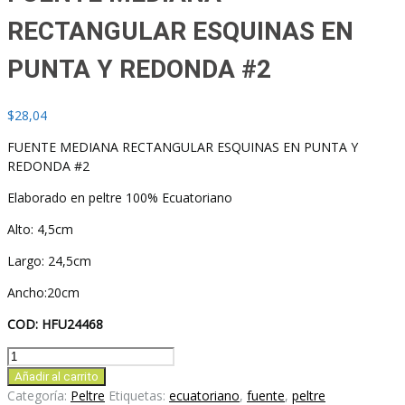
RECTANGULAR ESQUINAS EN
PUNTA Y REDONDA #2
$
28,04
FUENTE MEDIANA RECTANGULAR ESQUINAS EN PUNTA Y
REDONDA #2
Elaborado en peltre 100% Ecuatoriano
Alto: 4,5cm
Largo: 24,5cm
Ancho:20cm
COD: HFU24468
FUENTE
MEDIANA
Añadir al carrito
RECTANGULAR
Categoría:
Peltre
Etiquetas:
ecuatoriano
,
fuente
,
peltre