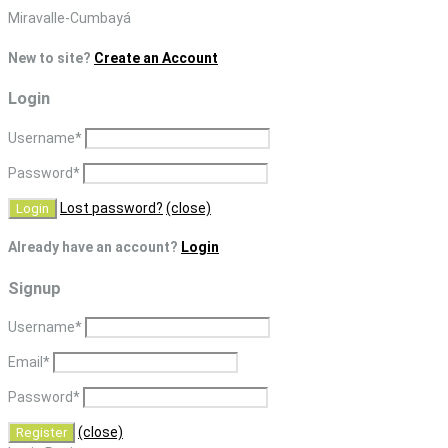
Skip
Miravalle-Cumbayá
to
New to site?
Create an Account
content
Login
Username
*
Password
*
Lost password?
(close)
Already have an account?
Login
Signup
Username
*
Email
*
Password
*
(close)