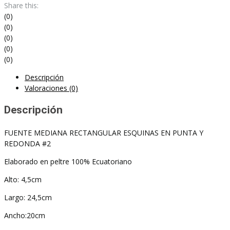
ESQUINAS
Share this:
EN
(0)
PUNTA
(0)
Y
(0)
REDONDA
(0)
#2
(0)
cantidad
Descripción
Valoraciones (0)
Descripción
FUENTE MEDIANA RECTANGULAR ESQUINAS EN PUNTA Y
REDONDA #2
Elaborado en peltre 100% Ecuatoriano
Alto: 4,5cm
Largo: 24,5cm
Ancho:20cm