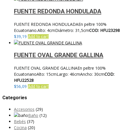
FUENTE REDONDA HONDULADA
FUENTE REDONDA HONDULADAEn peltre 100%
Ecuatoriano.Alto: 4cmDiámetro: 31,5cm
COD: HFU23298
$
39,19
Add to cart
FUENTE OVAL GRANDE GALLINA
FUENTE OVAL GRANDE GALLINAEn peltre 100%
EcuatorianoAlto: 15cmLargo: 46cmAncho: 30cm
COD:
HFU22528
$
56,09
Add to cart
Categories
Accesorios
(29)
Baño
(12)
Bebés
(37)
Cocina
(20)