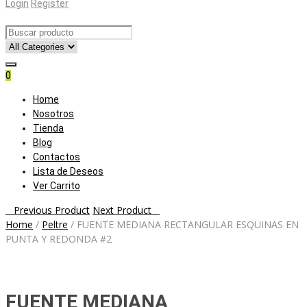
Login
Register
0
Skip
Home
to
Nosotros
content
Tienda
Blog
Contactos
Lista de Deseos
Ver Carrito
Post
Previous Product
Next Product
Home
/
Peltre
/
FUENTE MEDIANA RECTANGULAR ESQUINAS EN
navigation
PUNTA Y REDONDA #2
FUENTE MEDIANA