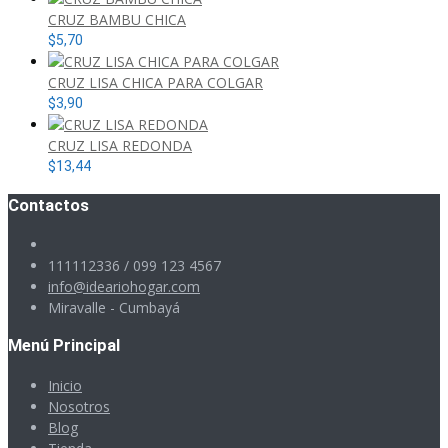
CRUZ BAMBU CHICA
$
5,70
CRUZ LISA CHICA PARA COLGAR
$
3,90
CRUZ LISA REDONDA
$
13,44
Contactos
111112336 / 099 123 4567
info@ideariohogar.com
Miravalle - Cumbayá
Menú Principal
Inicio
Nosotros
Blog