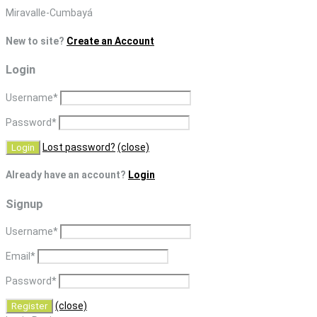
Skip
Miravalle-Cumbayá
to
New to site?
Create an Account
content
Login
Username
*
Password
*
Lost password?
(close)
Already have an account?
Login
Signup
Username
*
Email
*
Password
*
(close)