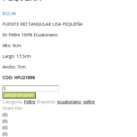
$
22,46
FUENTE RECTANGULAR LISA PEQUEÑA
En Peltre 100% Ecuatoriano.
Alto: 9cm
Largo: 17,5cm
Ancho: 7cm
COD: HFU21898
FUENTE
RECTANGULAR
Añadir al carrito
LISA
Categoría:
Peltre
Etiquetas:
ecuatoriano
,
peltre
PEQUEÑA
Share this:
cantidad
(0)
(0)
(0)
(0)