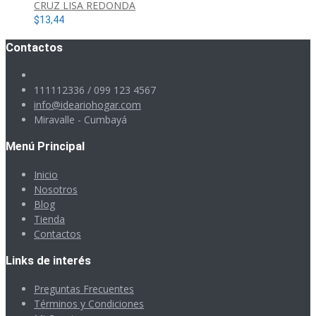
CRUZ LISA REDONDA
$
13,44
Contactos
111112336 / 099 123 4567
info@ideariohogar.com
Miravalle - Cumbayá
Menú Principal
Inicio
Nosotros
Blog
Tienda
Contactos
Links de interés
Preguntas Frecuentes
Términos y Condiciones