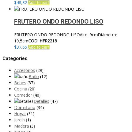
$
48,82
Add to cart
FRUTERO ONDO REDONDO LISO
FRUTERO ONDO REDONDO LISOAlto: 9cmDiámetro:
19,5cm
COD: HFR2218
$
37,65
Add to cart
Categories
Accesorios
(29)
Baño
(12)
Bebés
(37)
Cocina
(20)
Comedor
(40)
Detalles
(47)
Dormitorio
(34)
Hogar
(31)
Jardín
(1)
Madera
(3)