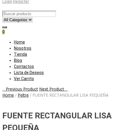
Login
Register
0
Skip
Home
to
Nosotros
content
Tienda
Blog
Contactos
Lista de Deseos
Ver Carrito
Post
Previous Product
Next Product
Home
/
Peltre
/
FUENTE RECTANGULAR LISA PEQUEÑA
navigation
FUENTE RECTANGULAR LISA
PEQUEÑA