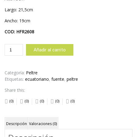
Largo: 21,5cm
Ancho: 19cm
COD: HFR2608
FUENTE
Añadir al carrito
REDONDA
BORDE
CANAL
cantidad
Categoría:
Peltre
Etiquetas:
ecuatoriano
,
fuente
,
peltre
Share this:
(0)
(0)
(0)
(0)
(0)
Descripción
Valoraciones (0)