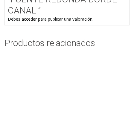
CANAL ”
Debes
acceder
para publicar una valoración.
Productos relacionados
FRUTERO TULIPAN REDONDO CON BASE RAYAS
$
67,80
Add to cart
FUENTE TIESTO GRANDE
$
84,13
Add to cart