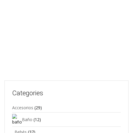
FUENTE REDONDA GRANDE MARGARITAS CON
BASE
$
107,80
Add to cart
Categories
Accesorios
(29)
Baño
(12)
Bebés
(37)