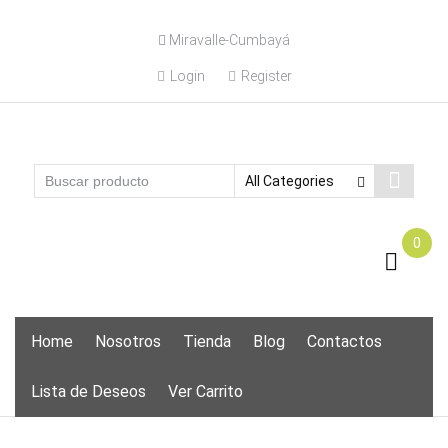
Skip
Miravalle-Cumbayá
to
content
Login
Register
0
Skip
Home
Nosotros
Tienda
Blog
Contactos
to
content
Lista de Deseos
Ver Carrito