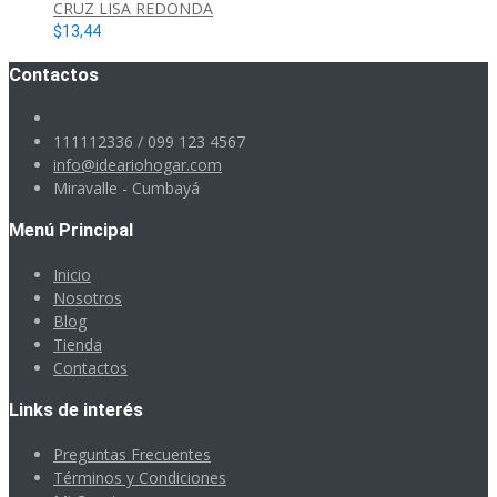
CRUZ LISA REDONDA
$
13,44
Contactos
111112336 / 099 123 4567
info@ideariohogar.com
Miravalle - Cumbayá
Menú Principal
Inicio
Nosotros
Blog
Tienda
Contactos
Links de interés
Preguntas Frecuentes
Términos y Condiciones