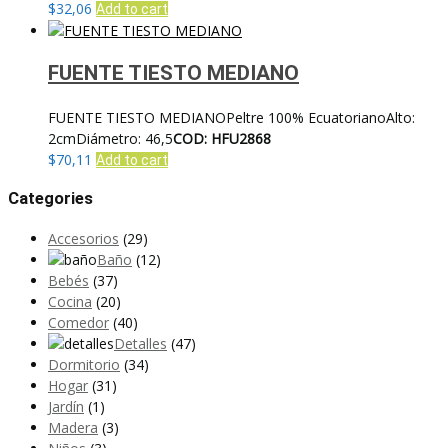
$
32,06
Add to cart
FUENTE TIESTO MEDIANO
FUENTE TIESTO MEDIANOPeltre 100% EcuatorianoAlto:
2cmDiámetro: 46,5
COD: HFU2868
$
70,11
Add to cart
Categories
Accesorios
(29)
Baño
(12)
Bebés
(37)
Cocina
(20)
Comedor
(40)
Detalles
(47)
Dormitorio
(34)
Hogar
(31)
Jardín
(1)
Madera
(3)