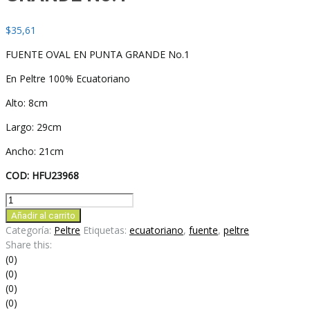
$
35,61
FUENTE OVAL EN PUNTA GRANDE No.1
En Peltre 100% Ecuatoriano
Alto: 8cm
Largo: 29cm
Ancho: 21cm
COD: HFU23968
FUENTE
OVAL
Añadir al carrito
EN
Categoría:
Peltre
Etiquetas:
ecuatoriano
,
fuente
,
peltre
PUNTA
Share this:
GRANDE
(0)
No.1
(0)
cantidad
(0)
(0)