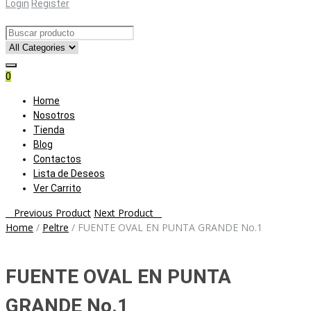
Login
Register
0
Skip
Home
to
Nosotros
content
Tienda
Blog
Contactos
Lista de Deseos
Ver Carrito
Post
Previous Product
Next Product
Home
/
Peltre
/
FUENTE OVAL EN PUNTA GRANDE No.1
navigation
FUENTE OVAL EN PUNTA
GRANDE No.1