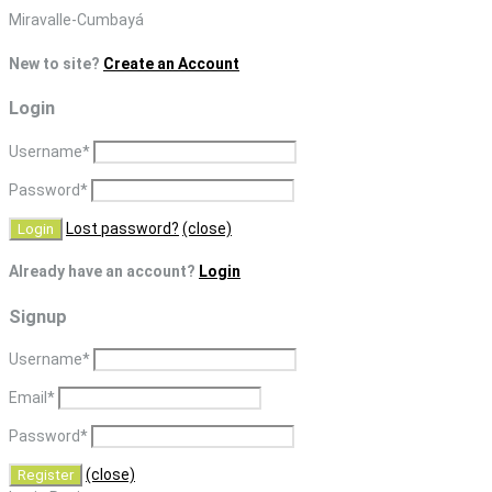
Skip
Miravalle-Cumbayá
to
New to site?
Create an Account
content
Login
Username
*
Password
*
Lost password?
(close)
Already have an account?
Login
Signup
Username
*
Email
*
Password
*
(close)